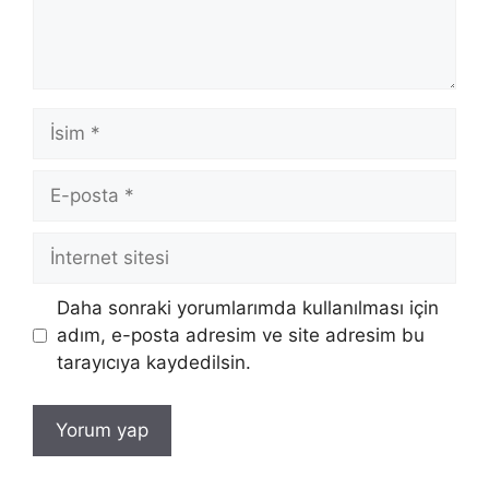
İsim
E-
posta
İnternet
sitesi
Daha sonraki yorumlarımda kullanılması için
adım, e-posta adresim ve site adresim bu
tarayıcıya kaydedilsin.