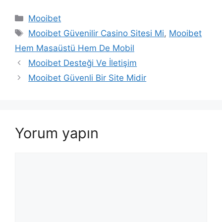
Kategoriler
Mooibet
Etiketler
Mooibet Güvenilir Casino Sitesi Mi
,
Mooibet
Hem Masaüstü Hem De Mobil
Yazı
Mooibet Desteği Ve İletişim
dolaşımı
Mooibet Güvenli Bir Site Midir
Yorum yapın
Yorum