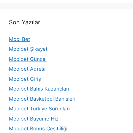
Son Yazılar
Mooi Bet
Mooibet Şikayet
Mooibet Güncel
Mooibet Adresi
Mooibet Giriş
Mooibet Bahis Kazançları
Mooibet Basketbol Bahisleri
Mooibet Türkiye Sorunları
Mooibet Büyüme Hızı
Mooibet Bonus Çeşitliliği