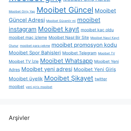
Mooibet Güncel
Mooibet
Mooibet Giriş Yap
mooibet
Güncel Adresi
Mooibet Güvenlir mi
Mooibet kayıt
instagram
mooibet kaç oldu
mooibet maç izleme
Mooibet Nasıl Bir Site
Mooibet Nasıl Kayıt
mooibet promosyon kodu
Olunur
mooibet para çekme
Mooibet Spor Bahisleri
Mooibet Telegram
Mooibet TV
Mooibet Whatsapp
Mooibet TV İzle
Mooibet Yeni
Mooibet yeni adresi
Mooibet Yeni Giriş
Adres
Mooibet Şikayet
Mooibet üyelik
twitter
mooibet
yeni giris mooibet
Arşivler