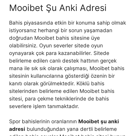
Mooibet Şu Anki Adresi
Bahis piyasasında etkin bir konuma sahip olmak
istiyorsanız herhangi bir sorun yaşamadan
doğrudan Mooibet bahis sitesine üye
olabilirsiniz. Oyun severler sitede oyun
oynayarak çok para kazanabilirler. Sitede
belirleme edilen canlı destek hattının gerçek
mana ile sık sık olarak çalışması, Mooibet bahis
sitesinin kullanıcılarına gösterdiği özenin bir
kanıtı olarak görülmektedir. Köklü bahis
sitelerinden belirleme edilen Mooibet bahis
sitesi, para çekme tekniklerinde de bahis
severlere işlem tanımaktadır.
Spor bahislerinin oranlarının
Mooibet şu anki
adresi
bulunduğundan yana dertli belirleme