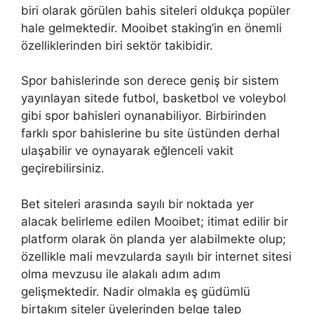
biri olarak görülen bahis siteleri oldukça popüler
hale gelmektedir. Mooibet staking’in en önemli
özelliklerinden biri sektör takibidir.
Spor bahislerinde son derece geniş bir sistem
yayınlayan sitede futbol, basketbol ve voleybol
gibi spor bahisleri oynanabiliyor. Birbirinden
farklı spor bahislerine bu site üstünden derhal
ulaşabilir ve oynayarak eğlenceli vakit
geçirebilirsiniz.
Bet siteleri arasında sayılı bir noktada yer
alacak belirleme edilen Mooibet; itimat edilir bir
platform olarak ön planda yer alabilmekte olup;
özellikle mali mevzularda sayılı bir internet sitesi
olma mevzusu ile alakalı adım adım
gelişmektedir. Nadir olmakla eş güdümlü
birtakım siteler üyelerinden belge talep