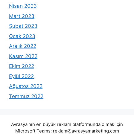
Nisan 2023
Mart 2023
Şubat 2023
Ocak 2023
Aralık 2022
Kasım 2022
Ekim 2022
Eylül 2022
Ağustos 2022
Temmuz 2022
Avrasya'nın en büyük reklam platformunda olmak için
Microsoft Teams:
reklam@avrasyamarketing.com