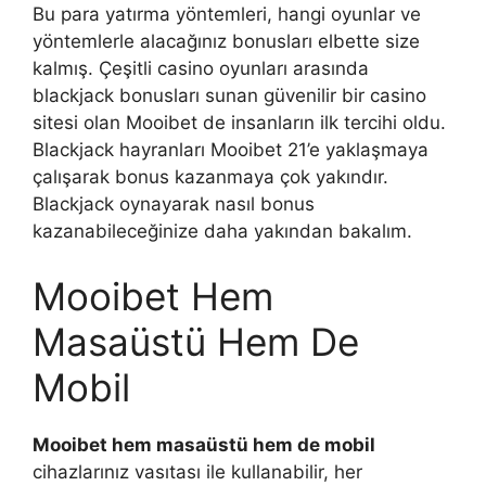
Bu para yatırma yöntemleri, hangi oyunlar ve
yöntemlerle alacağınız bonusları elbette size
kalmış. Çeşitli casino oyunları arasında
blackjack bonusları sunan güvenilir bir casino
sitesi olan Mooibet de insanların ilk tercihi oldu.
Blackjack hayranları Mooibet 21’e yaklaşmaya
çalışarak bonus kazanmaya çok yakındır.
Blackjack oynayarak nasıl bonus
kazanabileceğinize daha yakından bakalım.
Mooibet Hem
Masaüstü Hem De
Mobil
Mooibet hem masaüstü hem de mobil
cihazlarınız vasıtası ile kullanabilir, her