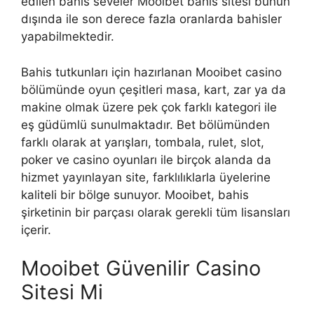
edilen bahis seveler Mooibet bahis sitesi bunun
dışında ile son derece fazla oranlarda bahisler
yapabilmektedir.
Bahis tutkunları için hazırlanan Mooibet casino
bölümünde oyun çeşitleri masa, kart, zar ya da
makine olmak üzere pek çok farklı kategori ile
eş güdümlü sunulmaktadır. Bet bölümünden
farklı olarak at yarışları, tombala, rulet, slot,
poker ve casino oyunları ile birçok alanda da
hizmet yayınlayan site, farklılıklarla üyelerine
kaliteli bir bölge sunuyor. Mooibet, bahis
şirketinin bir parçası olarak gerekli tüm lisansları
içerir.
Mooibet Güvenilir Casino
Sitesi Mi