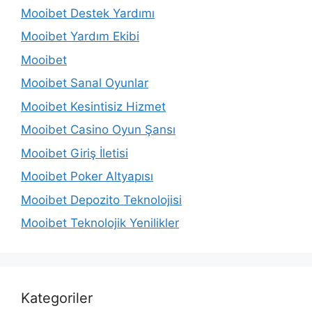
Mooibet Destek Yardımı
Mooibet Yardım Ekibi
Mooibet
Mooibet Sanal Oyunlar
Mooibet Kesintisiz Hizmet
Mooibet Casino Oyun Şansı
Mooibet Giriş İletisi
Mooibet Poker Altyapısı
Mooibet Depozito Teknolojisi
Mooibet Teknolojik Yenilikler
Kategoriler