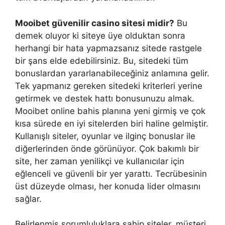
Mooibet güvenilir casino sitesi midir?
Bu
demek oluyor ki siteye üye olduktan sonra
herhangi bir hata yapmazsanız sitede rastgele
bir şans elde edebilirsiniz. Bu, sitedeki tüm
bonuslardan yararlanabileceğiniz anlamına gelir.
Tek yapmanız gereken sitedeki kriterleri yerine
getirmek ve destek hattı bonusunuzu almak.
Mooibet online bahis planına yeni girmiş ve çok
kısa sürede en iyi sitelerden biri haline gelmiştir.
Kullanışlı siteler, oyunlar ve ilginç bonuslar ile
diğerlerinden önde görünüyor. Çok bakımlı bir
site, her zaman yenilikçi ve kullanıcılar için
eğlenceli ve güvenli bir yer yarattı. Tecrübesinin
üst düzeyde olması, her konuda lider olmasını
sağlar.
Belirlenmiş sorumluluklara sahip siteler, müşteri