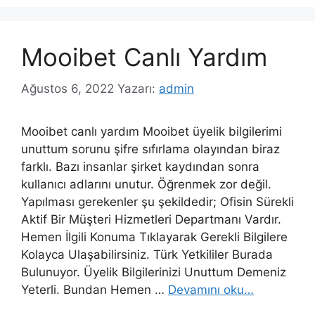
Mooibet Canlı Yardım
Ağustos 6, 2022
Yazarı:
admin
Mooibet canlı yardım Mooibet üyelik bilgilerimi
unuttum sorunu şifre sıfırlama olayından biraz
farklı. Bazı insanlar şirket kaydından sonra
kullanıcı adlarını unutur. Öğrenmek zor değil.
Yapılması gerekenler şu şekildedir; Ofisin Sürekli
Aktif Bir Müşteri Hizmetleri Departmanı Vardır.
Hemen İlgili Konuma Tıklayarak Gerekli Bilgilere
Kolayca Ulaşabilirsiniz. Türk Yetkililer Burada
Bulunuyor. Üyelik Bilgilerinizi Unuttum Demeniz
Yeterli. Bundan Hemen …
Devamını oku…