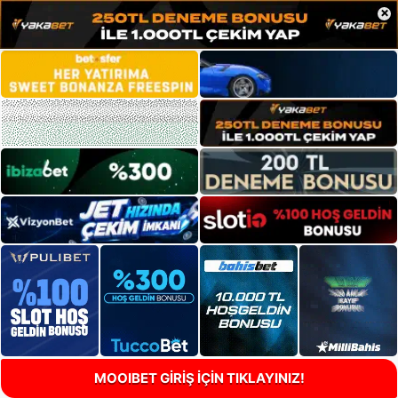
×
MOOIBET GİRİŞ İÇİN TIKLAYINIZ!