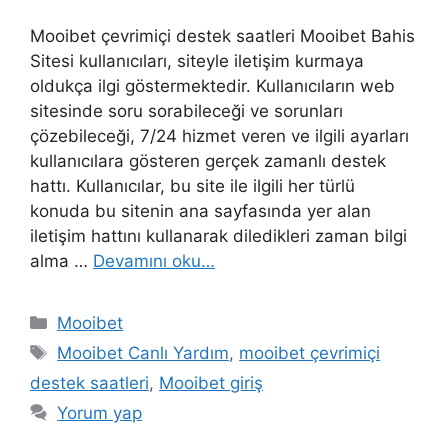
Mooibet çevrimiçi destek saatleri Mooibet Bahis
Sitesi kullanıcıları, siteyle iletişim kurmaya
oldukça ilgi göstermektedir. Kullanıcıların web
sitesinde soru sorabileceği ve sorunları
çözebileceği, 7/24 hizmet veren ve ilgili ayarları
kullanıcılara gösteren gerçek zamanlı destek
hattı. Kullanıcılar, bu site ile ilgili her türlü
konuda bu sitenin ana sayfasında yer alan
iletişim hattını kullanarak diledikleri zaman bilgi
alma …
Devamını oku…
Kategoriler
Mooibet
Etiketler
Mooibet Canlı Yardım
,
mooibet çevrimiçi
destek saatleri
,
Mooibet giriş
Yorum yap