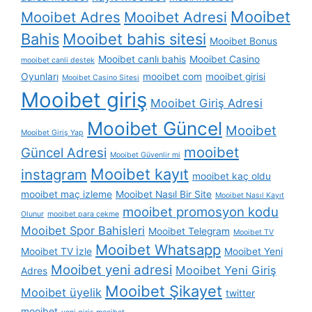
Mooibet
Mooibet Adres
Mooibet Adresi
Bahis
Mooibet bahis sitesi
Mooibet Bonus
Mooibet canlı bahis
Mooibet Casino
mooibet canli destek
Oyunları
mooibet com
mooibet girisi
Mooibet Casino Sitesi
Mooibet giriş
Mooibet Giriş Adresi
Mooibet Güncel
Mooibet
Mooibet Giriş Yap
mooibet
Güncel Adresi
Mooibet Güvenlir mi
Mooibet kayıt
instagram
mooibet kaç oldu
mooibet maç izleme
Mooibet Nasıl Bir Site
Mooibet Nasıl Kayıt
mooibet promosyon kodu
Olunur
mooibet para çekme
Mooibet Spor Bahisleri
Mooibet Telegram
Mooibet TV
Mooibet Whatsapp
Mooibet TV İzle
Mooibet Yeni
Mooibet yeni adresi
Mooibet Yeni Giriş
Adres
Mooibet Şikayet
Mooibet üyelik
twitter
mooibet