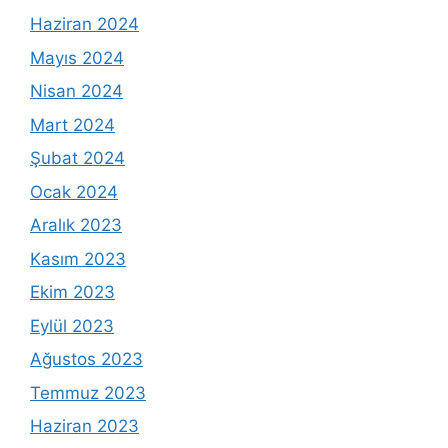
Haziran 2024
Mayıs 2024
Nisan 2024
Mart 2024
Şubat 2024
Ocak 2024
Aralık 2023
Kasım 2023
Ekim 2023
Eylül 2023
Ağustos 2023
Temmuz 2023
Haziran 2023