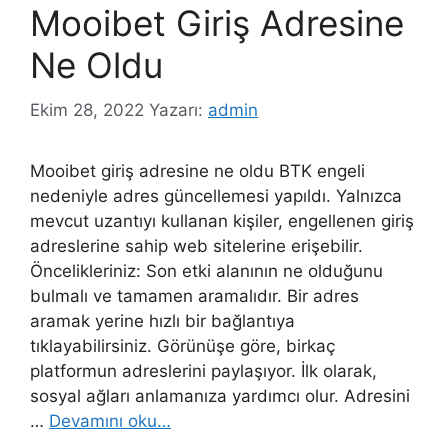
Mooibet Giriş Adresine
Ne Oldu
Ekim 28, 2022
Yazarı:
admin
Mooibet giriş adresine ne oldu BTK engeli
nedeniyle adres güncellemesi yapıldı. Yalnızca
mevcut uzantıyı kullanan kişiler, engellenen giriş
adreslerine sahip web sitelerine erişebilir.
Öncelikleriniz: Son etki alanının ne olduğunu
bulmalı ve tamamen aramalıdır. Bir adres
aramak yerine hızlı bir bağlantıya
tıklayabilirsiniz. Görünüşe göre, birkaç
platformun adreslerini paylaşıyor. İlk olarak,
sosyal ağları anlamanıza yardımcı olur. Adresini
…
Devamını oku…