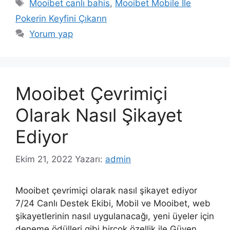
Etiketler
Mooibet canlı bahis
,
Mooibet Mobile İle
Pokerin Keyfini Çıkarın
Yorum yap
Mooibet Çevrimiçi
Olarak Nasıl Şikayet
Ediyor
Ekim 21, 2022
Yazarı:
admin
Mooibet çevrimiçi olarak nasıl şikayet ediyor
7/24 Canlı Destek Ekibi, Mobil ve Mooibet, web
şikayetlerinin nasıl uygulanacağı, yeni üyeler için
deneme ödülleri gibi birçok özellik ile Güven