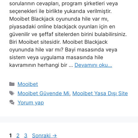
sorularının cevapları, program şirketleri veya
seçenekleri ile birlikte yukarıda verilmiştir.
Mooibet Blackjack oyununda hile var mı,
piyasadaki online blackjack oyunları için en
güvenilir ve şeffaf sitelerden birini bulabilirsiniz.
Biri Mooibet sitesidir. Mooibet Blackjack
oyununda hile var mı? Bayi masasında veya
sistem veya uygulama masasında hile
kavramının herhangi bir …
Devamını oku…
Kategoriler
Mooibet
Etiketler
Mooibet Güvende Mi
,
Mooibet Yasa Dışı Site
Yorum yap
Yazı
Sayfa
Sayfa
Sayfa
1
2
3
Sonraki
→