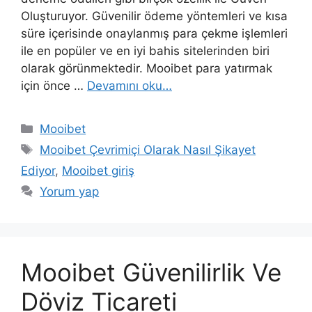
Oluşturuyor. Güvenilir ödeme yöntemleri ve kısa
süre içerisinde onaylanmış para çekme işlemleri
ile en popüler ve en iyi bahis sitelerinden biri
olarak görünmektedir. Mooibet para yatırmak
için önce …
Devamını oku…
Kategoriler
Mooibet
Etiketler
Mooibet Çevrimiçi Olarak Nasıl Şikayet
Ediyor
,
Mooibet giriş
Yorum yap
Mooibet Güvenilirlik Ve
Döviz Ticareti