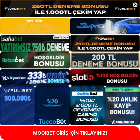
×
MOOIBET GİRİŞ İÇİN TIKLAYINIZ!