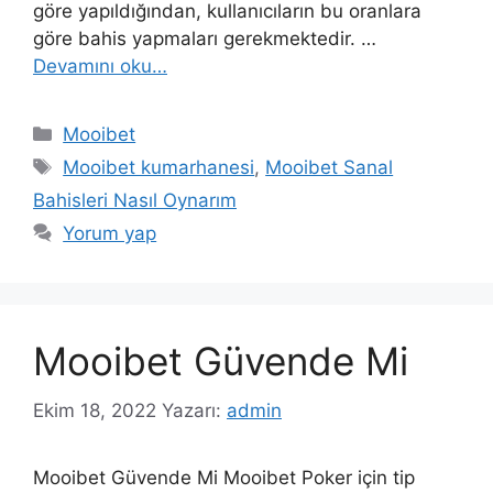
göre yapıldığından, kullanıcıların bu oranlara
göre bahis yapmaları gerekmektedir. …
Devamını oku…
Kategoriler
Mooibet
Etiketler
Mooibet kumarhanesi
,
Mooibet Sanal
Bahisleri Nasıl Oynarım
Yorum yap
Mooibet Güvende Mi
Ekim 18, 2022
Yazarı:
admin
Mooibet Güvende Mi Mooibet Poker için tip