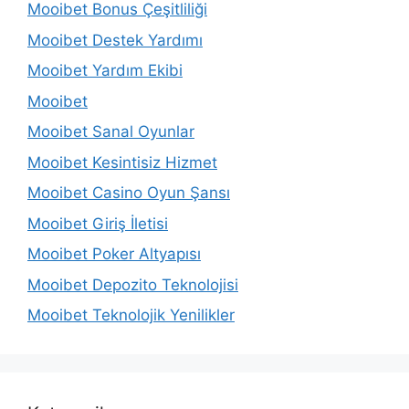
Mooibet Bonus Çeşitliliği
Mooibet Destek Yardımı
Mooibet Yardım Ekibi
Mooibet
Mooibet Sanal Oyunlar
Mooibet Kesintisiz Hizmet
Mooibet Casino Oyun Şansı
Mooibet Giriş İletisi
Mooibet Poker Altyapısı
Mooibet Depozito Teknolojisi
Mooibet Teknolojik Yenilikler