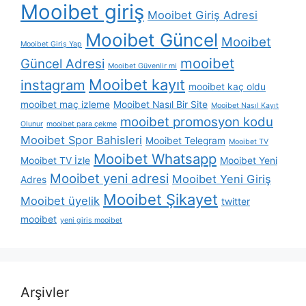
Mooibet giriş
Mooibet Giriş Adresi
Mooibet Güncel
Mooibet
Mooibet Giriş Yap
mooibet
Güncel Adresi
Mooibet Güvenlir mi
Mooibet kayıt
instagram
mooibet kaç oldu
mooibet maç izleme
Mooibet Nasıl Bir Site
Mooibet Nasıl Kayıt
mooibet promosyon kodu
Olunur
mooibet para çekme
Mooibet Spor Bahisleri
Mooibet Telegram
Mooibet TV
Mooibet Whatsapp
Mooibet TV İzle
Mooibet Yeni
Mooibet yeni adresi
Mooibet Yeni Giriş
Adres
Mooibet Şikayet
Mooibet üyelik
twitter
mooibet
yeni giris mooibet
Arşivler