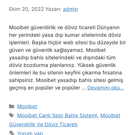
Ekim 20, 2022
Yazarı:
admin
Mooibet güvenilirlik ve döviz ticareti Dünyanın
her yerindeki yasa dışı kumar sitelerinde döviz
işlemleri. Başka hiçbir web sitesi bu düzeyde bir
güven ve güvenlik sağlayamaz. Mooibet
yasadışı bahis sitelerindeki ve dışındaki tüm
döviz bozdurma planlarınız. Yüksek güvenlik
önlemleri ile bu sitenin keyfini çıkarma fırsatına
sahipsiniz. Mooibet yasadışı bahis sitesi gelmiş
geçmiş en popüler ve popüler …
Devamını oku…
Kategoriler
Mooibet
Etiketler
Mooibet Canlı Spor Bahis Sistemi
,
Mooibet
Güvenilirlik Ve Döviz Ticareti
Yorum yap