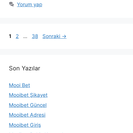
Yorum yap
Yazı
Sayfa
Sayfa
Sayfa
1
2
…
38
Sonraki
→
dolaşımı
Son Yazılar
Mooi Bet
Mooibet Şikayet
Mooibet Güncel
Mooibet Adresi
Mooibet Giriş