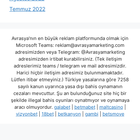
Temmuz 2022
Avrasya'nın en büyük reklam platformunda olmak için
Microsoft Teams:
reklam@avrasyamarketing.com
adresimizden veya Telegram: @Avrasyamarketing
adresimizden irtibat kurabilirsiniz. (Tek iletişim
adreslerimiz teams / telegram ve mail adresimizdir.
Harici hiçbir iletişim adresimiz bulunmamaktadır.
Lütfen itibar etmeyiniz.) Türkiye yasalarına göre 7258
sayılı kanun uyarınca yasa dışı bahis oynamanın
cezaları mevcuttur. Şu an bulunduğunuz site hiç bir
şekilde illegal bahis oyunları oynatmıyor ve oynamaya
aracı olmuyordur.
galabet
|
betmabet
|
maltcasino
|
vizyonbet
|
18bet
|
betkanyon
|
gambi
|
betsmove