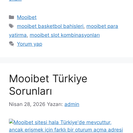
Kategoriler
Mooibet
Etiketler
mooibet basketbol bahisleri
,
mooibet para
yatirma
,
mooibet slot kombinasyonları
Yorum yap
Mooibet Türkiye
Sorunları
Nisan 28, 2026
Yazarı:
admin