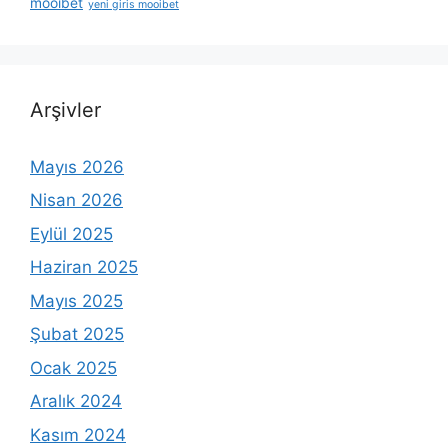
mooibet
yeni giris mooibet
Arşivler
Mayıs 2026
Nisan 2026
Eylül 2025
Haziran 2025
Mayıs 2025
Şubat 2025
Ocak 2025
Aralık 2024
Kasım 2024