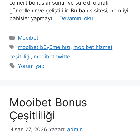
cömert bonuslar sunar ve sürekli olarak
güncellenir ve geliştirilir. Bu bahis sitesi, hem iyi
bahisler yapmayı …
Devamını oku…
Kategoriler
Mooibet
Etiketler
mooibet büyüme hızı
,
mooibet hizmet
çeşitliliği
,
mooibet twitter
Yorum yap
Mooibet Bonus
Çeşitliliği
Nisan 27, 2026
Yazarı:
admin