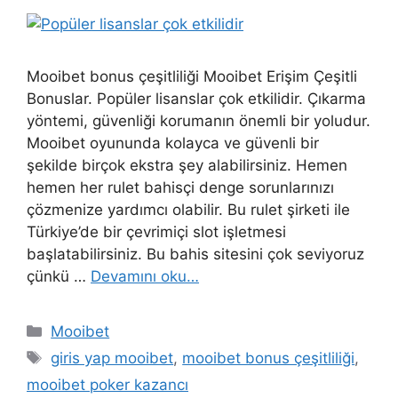
Mooibet bonus çeşitliliği Mooibet Erişim Çeşitli
Bonuslar. Popüler lisanslar çok etkilidir. Çıkarma
yöntemi, güvenliği korumanın önemli bir yoludur.
Mooibet oyununda kolayca ve güvenli bir
şekilde birçok ekstra şey alabilirsiniz. Hemen
hemen her rulet bahisçi denge sorunlarınızı
çözmenize yardımcı olabilir. Bu rulet şirketi ile
Türkiye’de bir çevrimiçi slot işletmesi
başlatabilirsiniz. Bu bahis sitesini çok seviyoruz
çünkü …
Devamını oku…
Kategoriler
Mooibet
Etiketler
giris yap mooibet
,
mooibet bonus çeşitliliği
,
mooibet poker kazancı