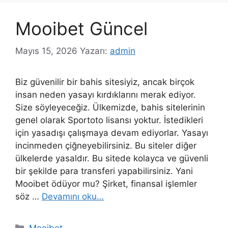
Mooibet Güncel
Mayıs 15, 2026
Yazarı:
admin
Biz güvenilir bir bahis sitesiyiz, ancak birçok
insan neden yasayı kırdıklarını merak ediyor.
Size söyleyeceğiz. Ülkemizde, bahis sitelerinin
genel olarak Sportoto lisansı yoktur. İstedikleri
için yasadışı çalışmaya devam ediyorlar. Yasayı
incinmeden çiğneyebilirsiniz. Bu siteler diğer
ülkelerde yasaldır. Bu sitede kolayca ve güvenli
bir şekilde para transferi yapabilirsiniz. Yani
Mooibet ödüyor mu? Şirket, finansal işlemler
söz …
Devamını oku…
Kategoriler