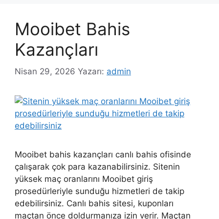
Mooibet Bahis
Kazançları
Nisan 29, 2026
Yazarı:
admin
Mooibet bahis kazançları canlı bahis ofisinde
çalışarak çok para kazanabilirsiniz. Sitenin
yüksek maç oranlarını Mooibet giriş
prosedürleriyle sunduğu hizmetleri de takip
edebilirsiniz. Canlı bahis sitesi, kuponları
maçtan önce doldurmanıza izin verir. Maçtan