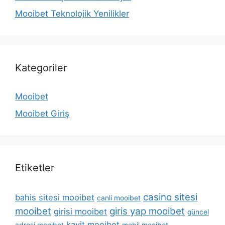
Mooibet Teknolojik Yenilikler
Kategoriler
Mooibet
Mooibet Giriş
Etiketler
casino sitesi
bahis sitesi mooibet
canli mooibet
mooibet
giris yap mooibet
girisi mooibet
güncel
kayit mooibet
adresi mooibet
mobil mooibet