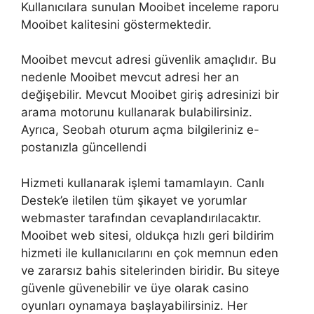
Kullanıcılara sunulan Mooibet inceleme raporu
Mooibet kalitesini göstermektedir.
Mooibet mevcut adresi güvenlik amaçlıdır. Bu
nedenle Mooibet mevcut adresi her an
değişebilir. Mevcut Mooibet giriş adresinizi bir
arama motorunu kullanarak bulabilirsiniz.
Ayrıca, Seobah oturum açma bilgileriniz e-
postanızla güncellendi
Hizmeti kullanarak işlemi tamamlayın. Canlı
Destek’e iletilen tüm şikayet ve yorumlar
webmaster tarafından cevaplandırılacaktır.
Mooibet web sitesi, oldukça hızlı geri bildirim
hizmeti ile kullanıcılarını en çok memnun eden
ve zararsız bahis sitelerinden biridir. Bu siteye
güvenle güvenebilir ve üye olarak casino
oyunları oynamaya başlayabilirsiniz. Her