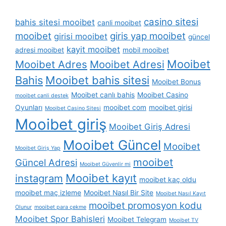
casino sitesi
bahis sitesi mooibet
canli mooibet
mooibet
giris yap mooibet
girisi mooibet
güncel
kayit mooibet
adresi mooibet
mobil mooibet
Mooibet
Mooibet Adres
Mooibet Adresi
Bahis
Mooibet bahis sitesi
Mooibet Bonus
Mooibet canlı bahis
Mooibet Casino
mooibet canli destek
Oyunları
mooibet com
mooibet girisi
Mooibet Casino Sitesi
Mooibet giriş
Mooibet Giriş Adresi
Mooibet Güncel
Mooibet
Mooibet Giriş Yap
mooibet
Güncel Adresi
Mooibet Güvenlir mi
Mooibet kayıt
instagram
mooibet kaç oldu
mooibet maç izleme
Mooibet Nasıl Bir Site
Mooibet Nasıl Kayıt
mooibet promosyon kodu
Olunur
mooibet para çekme
Mooibet Spor Bahisleri
Mooibet Telegram
Mooibet TV