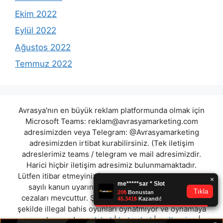
Ekim 2022
Eylül 2022
Ağustos 2022
Temmuz 2022
Avrasya'nın en büyük reklam platformunda olmak için
Microsoft Teams:
reklam@avrasyamarketing.com
adresimizden veya Telegram: @Avrasyamarketing
adresimizden irtibat kurabilirsiniz. (Tek iletişim
adreslerimiz teams / telegram ve mail adresimizdir.
Harici hiçbir iletişim adresimiz bulunmamaktadır.
Lütfen itibar etmeyiniz.) Türkiye yasalarına göre 7258
sayılı kanun uyarınca yasa dışı bahis oynamanın
cezaları mevcuttur. Şu an bulunduğunuz site hiç bir
şekilde illegal bahis oyunları oynatmıyor ve oynamaya
aracı olmuyordur.
galabet
|
betmabet
|
maltcasino
|