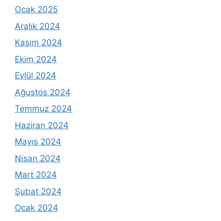
Ocak 2025
Aralık 2024
Kasım 2024
Ekim 2024
Eylül 2024
Ağustos 2024
Temmuz 2024
Haziran 2024
Mayıs 2024
Nisan 2024
Mart 2024
Şubat 2024
Ocak 2024