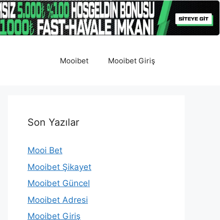
Mooibet
Mooibet Giriş
Son Yazılar
Mooi Bet
Mooibet Şikayet
Mooibet Güncel
Mooibet Adresi
Mooibet Giriş