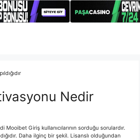
tivasyonu Nedir
i Mooibet Giriş kullanıcılarının sorduğu sorulardır.
dığıdır. Daha ilginç bir şekil. Lisanslı olduğundan