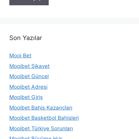
Son Yazılar
Mooi Bet
Mooibet Şikayet
Mooibet Güncel
Mooibet Adresi
Mooibet Giriş
Mooibet Bahis Kazançları
Mooibet Basketbol Bahisleri
Mooibet Türkiye Sorunları
Mooibet Büyüme Hızı