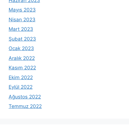
Haziran 2023
Mayıs 2023
Nisan 2023
Mart 2023
Şubat 2023
Ocak 2023
Aralık 2022
Kasım 2022
Ekim 2022
Eylül 2022
Ağustos 2022
Temmuz 2022