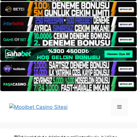
İçeriğe
atla
Menü