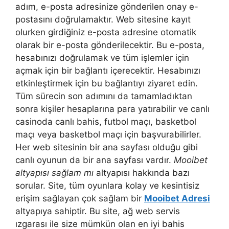
adım, e-posta adresinize gönderilen onay e-
postasını doğrulamaktır. Web sitesine kayıt
olurken girdiğiniz e-posta adresine otomatik
olarak bir e-posta gönderilecektir. Bu e-posta,
hesabınızı doğrulamak ve tüm işlemler için
açmak için bir bağlantı içerecektir. Hesabınızı
etkinleştirmek için bu bağlantıyı ziyaret edin.
Tüm sürecin son adımını da tamamladıktan
sonra kişiler hesaplarına para yatırabilir ve canlı
casinoda canlı bahis, futbol maçı, basketbol
maçı veya basketbol maçı için başvurabilirler.
Her web sitesinin bir ana sayfası olduğu gibi
canlı oyunun da bir ana sayfası vardır.
Mooibet
altyapısı sağlam mı
altyapısı hakkında bazı
sorular. Site, tüm oyunlara kolay ve kesintisiz
erişim sağlayan çok sağlam bir
Mooibet Adresi
altyapıya sahiptir. Bu site, ağ web servis
ızgarası ile size mümkün olan en iyi bahis