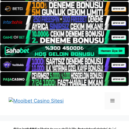
İçeriğe
atla
Menü