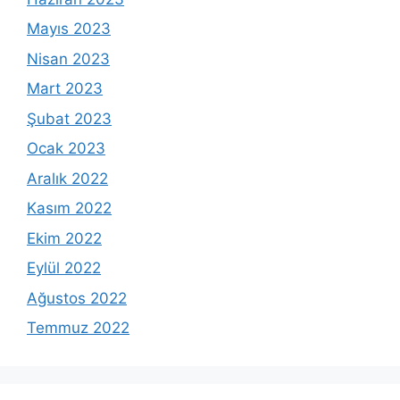
Mayıs 2023
Nisan 2023
Mart 2023
Şubat 2023
Ocak 2023
Aralık 2022
Kasım 2022
Ekim 2022
Eylül 2022
Ağustos 2022
Temmuz 2022