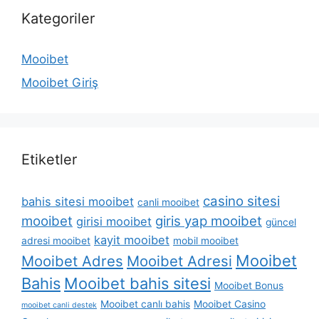
Kategoriler
Mooibet
Mooibet Giriş
Etiketler
casino sitesi
bahis sitesi mooibet
canli mooibet
mooibet
giris yap mooibet
girisi mooibet
güncel
kayit mooibet
adresi mooibet
mobil mooibet
Mooibet
Mooibet Adres
Mooibet Adresi
Bahis
Mooibet bahis sitesi
Mooibet Bonus
Mooibet canlı bahis
Mooibet Casino
mooibet canli destek