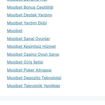
Mooibet Bonus Çeşitliliği
Mooibet Destek Yardımı
Mooibet Yardım Ekibi
Mooibet
Mooibet Sanal Oyunlar
Mooibet Kesintisiz Hizmet
Mooibet Casino Oyun Şansı
Mooibet Giriş İletisi
Mooibet Poker Altyapısı
Mooibet Depozito Teknolojisi
Mooibet Teknolojik Yenilikler