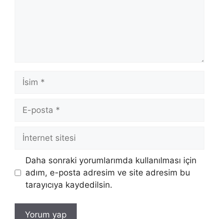
İsim
E-
posta
İnternet
sitesi
Daha sonraki yorumlarımda kullanılması için
adım, e-posta adresim ve site adresim bu
tarayıcıya kaydedilsin.