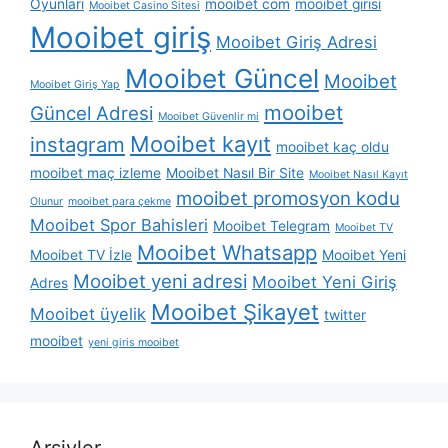
Oyunları
mooibet com
mooibet girisi
Mooibet Casino Sitesi
Mooibet giriş
Mooibet Giriş Adresi
Mooibet Güncel
Mooibet
Mooibet Giriş Yap
mooibet
Güncel Adresi
Mooibet Güvenlir mi
Mooibet kayıt
instagram
mooibet kaç oldu
mooibet maç izleme
Mooibet Nasıl Bir Site
Mooibet Nasıl Kayıt
mooibet promosyon kodu
Olunur
mooibet para çekme
Mooibet Spor Bahisleri
Mooibet Telegram
Mooibet TV
Mooibet Whatsapp
Mooibet TV İzle
Mooibet Yeni
Mooibet yeni adresi
Mooibet Yeni Giriş
Adres
Mooibet Şikayet
Mooibet üyelik
twitter
mooibet
yeni giris mooibet