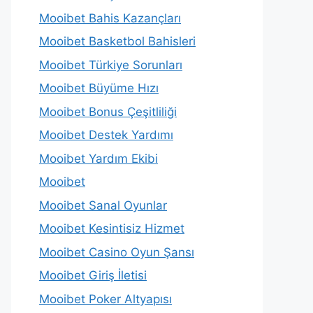
Mooibet Bahis Kazançları
Mooibet Basketbol Bahisleri
Mooibet Türkiye Sorunları
Mooibet Büyüme Hızı
Mooibet Bonus Çeşitliliği
Mooibet Destek Yardımı
Mooibet Yardım Ekibi
Mooibet
Mooibet Sanal Oyunlar
Mooibet Kesintisiz Hizmet
Mooibet Casino Oyun Şansı
Mooibet Giriş İletisi
Mooibet Poker Altyapısı