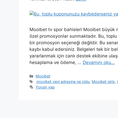
Mooibet tv spor bahisleri Mooibet büyük m
özel promosyonlar sunmaktadır. Bu, topl
bir promosyon seçeneği değildir. Bu sena
kaybı kabul edersiniz. Belgeleri tek bir be
yararlanmak için canlı destek ekibine ul
hesaplama ve ödeme, …
Devamını oku…
Kategoriler
Mooibet
Etiketler
mooibet yeni adresine ne oldu
,
Mooibet giriş
,
Yorum yap