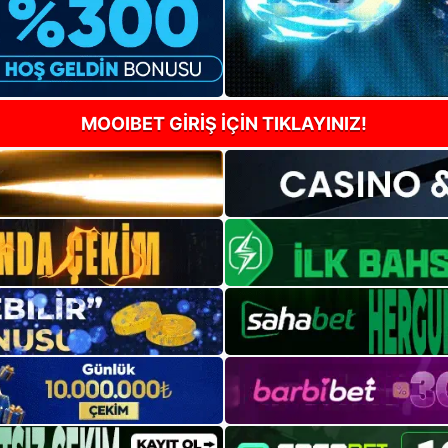
MOOIBET GİRİŞ İÇİN TIKLAYINIZ!