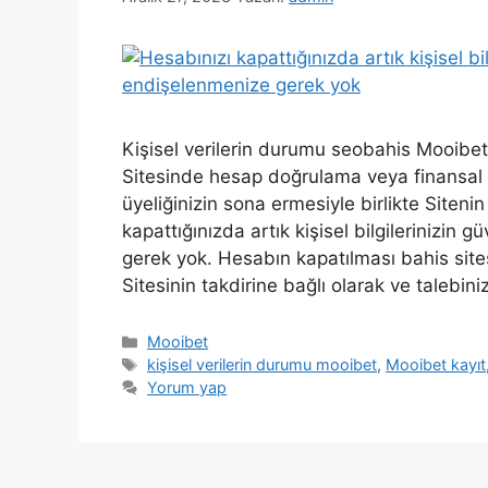
Kişisel verilerin durumu seobahis Mooib
Sitesinde hesap doğrulama veya finansal iş
üyeliğinizin sona ermesiyle birlikte Sitenin
kapattığınızda artık kişisel bilgilerinizin
gerek yok. Hesabın kapatılması bahis sites
Sitesinin takdirine bağlı olarak ve talebini
Kategoriler
Mooibet
Etiketler
kişisel verilerin durumu mooibet
,
Mooibet kayıt
Yorum yap