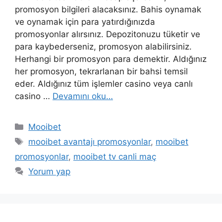
promosyon bilgileri alacaksınız. Bahis oynamak
ve oynamak için para yatırdığınızda
promosyonlar alırsınız. Depozitonuzu tüketir ve
para kaybederseniz, promosyon alabilirsiniz.
Herhangi bir promosyon para demektir. Aldığınız
her promosyon, tekrarlanan bir bahsi temsil
eder. Aldığınız tüm işlemler casino veya canlı
casino …
Devamını oku…
Kategoriler
Mooibet
Etiketler
mooibet avantajı promosyonlar
,
mooibet
promosyonlar
,
mooibet tv canli maç
Yorum yap