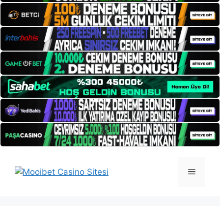
İçeriğe
atla
Menü