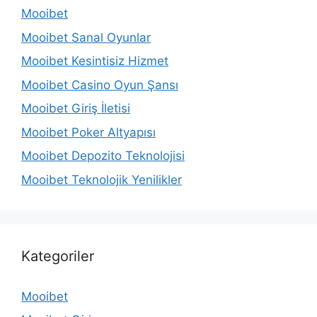
Mooibet
Mooibet Sanal Oyunlar
Mooibet Kesintisiz Hizmet
Mooibet Casino Oyun Şansı
Mooibet Giriş İletisi
Mooibet Poker Altyapısı
Mooibet Depozito Teknolojisi
Mooibet Teknolojik Yenilikler
Kategoriler
Mooibet