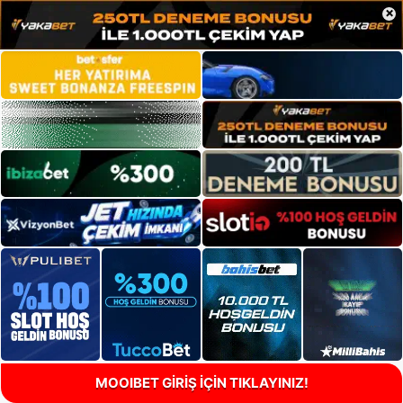
×
MOOIBET GİRİŞ İÇİN TIKLAYINIZ!