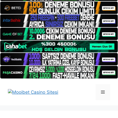
İçeriğe
atla
Menü