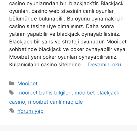
casino oyunlarından biri blackjack’tir. Blackjack
oyunları, casino web sitesinin canlı oyunlar
bölümünde bulunabilir. Bu oyunu oynamak için
casino sitesine üye olmalısınız. Daha sonra
yatırım yapabilir ve blackjack oynayabilirsiniz.
Blackjack bir şans ve strateji oyunudur. Mooibet
sohbetinde blackjack ve poker oynayabilir veya
Mooibet yeni poker oyunları oynayabilirsiniz.
Kullanıcıların casino sitelerine …
Devamını oku…
Kategoriler
Mooibet
Etiketler
mooibet bahis bilgileri
,
mooibet blackjack
casino
,
mooibet canli maç izle
Yorum yap