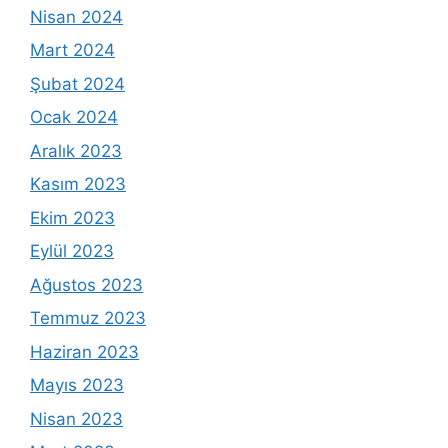
Nisan 2024
Mart 2024
Şubat 2024
Ocak 2024
Aralık 2023
Kasım 2023
Ekim 2023
Eylül 2023
Ağustos 2023
Temmuz 2023
Haziran 2023
Mayıs 2023
Nisan 2023