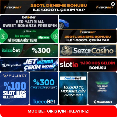
×
MOOIBET GİRİŞ İÇİN TIKLAYINIZ!