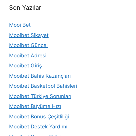
Son Yazılar
Mooi Bet
Mooibet Şikayet
Mooibet Güncel
Mooibet Adresi
Mooibet Giriş
Mooibet Bahis Kazançları
Mooibet Basketbol Bahisleri
Mooibet Türkiye Sorunları
Mooibet Büyüme Hızı
Mooibet Bonus Çeşitliliği
Mooibet Destek Yardımı