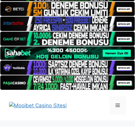
İçeriğe
atla
Menü