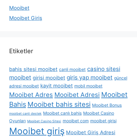
Mooibet
Mooibet Giriş
Etiketler
casino sitesi
bahis sitesi mooibet
canli mooibet
mooibet
giris yap mooibet
girisi mooibet
güncel
kayit mooibet
adresi mooibet
mobil mooibet
Mooibet
Mooibet Adres
Mooibet Adresi
Bahis
Mooibet bahis sitesi
Mooibet Bonus
Mooibet canlı bahis
Mooibet Casino
mooibet canli destek
Oyunları
mooibet com
mooibet girisi
Mooibet Casino Sitesi
Mooibet giriş
Mooibet Giriş Adresi