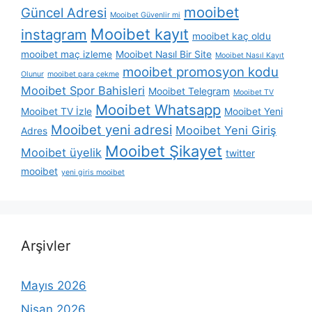
mooibet
Güncel Adresi
Mooibet Güvenlir mi
Mooibet kayıt
instagram
mooibet kaç oldu
mooibet maç izleme
Mooibet Nasıl Bir Site
Mooibet Nasıl Kayıt
mooibet promosyon kodu
Olunur
mooibet para çekme
Mooibet Spor Bahisleri
Mooibet Telegram
Mooibet TV
Mooibet Whatsapp
Mooibet TV İzle
Mooibet Yeni
Mooibet yeni adresi
Mooibet Yeni Giriş
Adres
Mooibet Şikayet
Mooibet üyelik
twitter
mooibet
yeni giris mooibet
Arşivler
Mayıs 2026
Nisan 2026