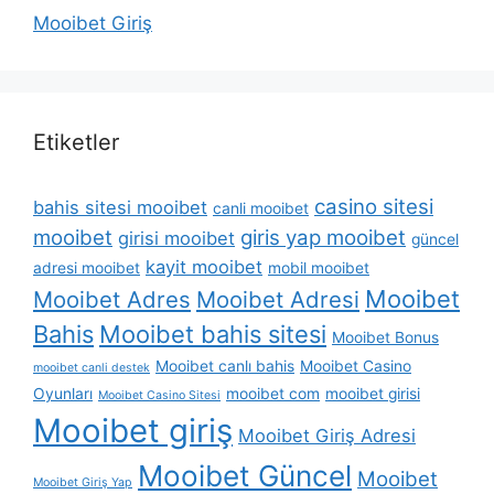
Mooibet Giriş
Etiketler
casino sitesi
bahis sitesi mooibet
canli mooibet
mooibet
giris yap mooibet
girisi mooibet
güncel
kayit mooibet
adresi mooibet
mobil mooibet
Mooibet
Mooibet Adres
Mooibet Adresi
Bahis
Mooibet bahis sitesi
Mooibet Bonus
Mooibet canlı bahis
Mooibet Casino
mooibet canli destek
Oyunları
mooibet com
mooibet girisi
Mooibet Casino Sitesi
Mooibet giriş
Mooibet Giriş Adresi
Mooibet Güncel
Mooibet
Mooibet Giriş Yap