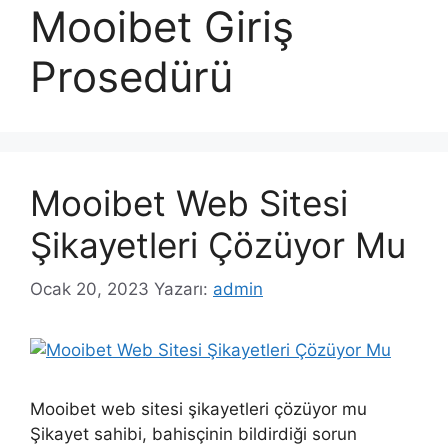
Mooibet Giriş
Prosedürü
Mooibet Web Sitesi
Şikayetleri Çözüyor Mu
Ocak 20, 2023
Yazarı:
admin
Mooibet web sitesi şikayetleri çözüyor mu
Şikayet sahibi, bahisçinin bildirdiği sorun