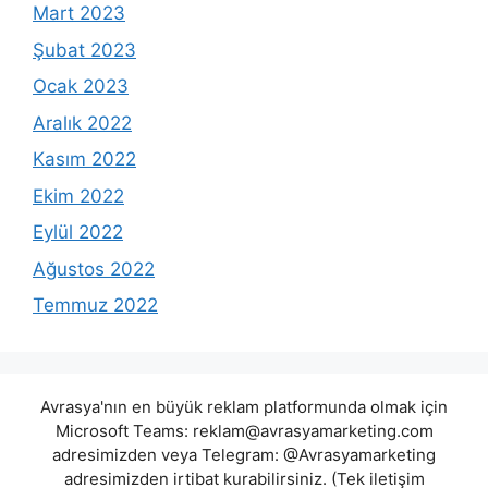
Mart 2023
Şubat 2023
Ocak 2023
Aralık 2022
Kasım 2022
Ekim 2022
Eylül 2022
Ağustos 2022
Temmuz 2022
Avrasya'nın en büyük reklam platformunda olmak için
Microsoft Teams:
reklam@avrasyamarketing.com
adresimizden veya Telegram: @Avrasyamarketing
adresimizden irtibat kurabilirsiniz. (Tek iletişim