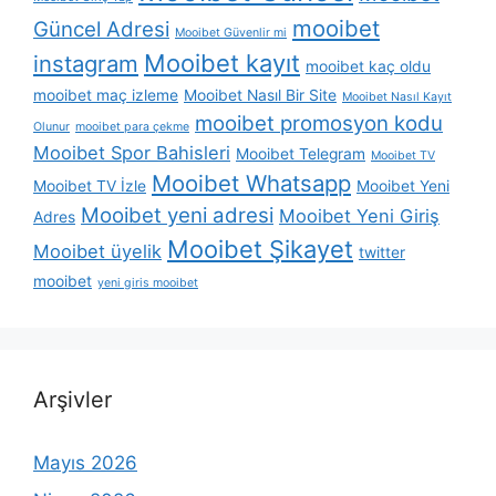
mooibet
Güncel Adresi
Mooibet Güvenlir mi
Mooibet kayıt
instagram
mooibet kaç oldu
mooibet maç izleme
Mooibet Nasıl Bir Site
Mooibet Nasıl Kayıt
mooibet promosyon kodu
Olunur
mooibet para çekme
Mooibet Spor Bahisleri
Mooibet Telegram
Mooibet TV
Mooibet Whatsapp
Mooibet TV İzle
Mooibet Yeni
Mooibet yeni adresi
Mooibet Yeni Giriş
Adres
Mooibet Şikayet
Mooibet üyelik
twitter
mooibet
yeni giris mooibet
Arşivler
Mayıs 2026