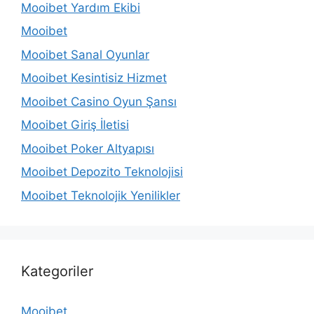
Mooibet Yardım Ekibi
Mooibet
Mooibet Sanal Oyunlar
Mooibet Kesintisiz Hizmet
Mooibet Casino Oyun Şansı
Mooibet Giriş İletisi
Mooibet Poker Altyapısı
Mooibet Depozito Teknolojisi
Mooibet Teknolojik Yenilikler
Kategoriler
Mooibet