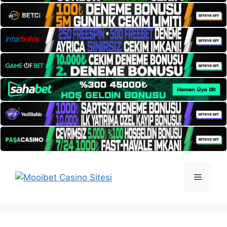
İçeriğe
atla
Menü