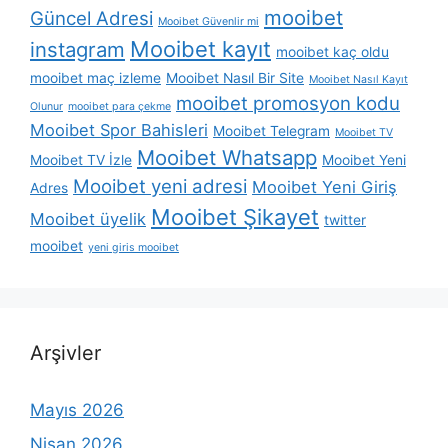
mooibet
Güncel Adresi
Mooibet Güvenlir mi
Mooibet kayıt
instagram
mooibet kaç oldu
mooibet maç izleme
Mooibet Nasıl Bir Site
Mooibet Nasıl Kayıt
mooibet promosyon kodu
Olunur
mooibet para çekme
Mooibet Spor Bahisleri
Mooibet Telegram
Mooibet TV
Mooibet Whatsapp
Mooibet TV İzle
Mooibet Yeni
Mooibet yeni adresi
Mooibet Yeni Giriş
Adres
Mooibet Şikayet
Mooibet üyelik
twitter
mooibet
yeni giris mooibet
Arşivler
Mayıs 2026
Nisan 2026