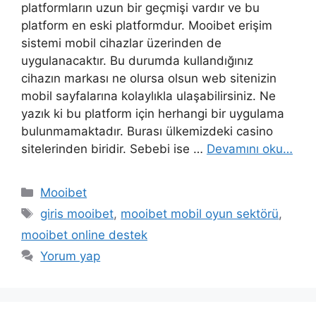
platformların uzun bir geçmişi vardır ve bu
platform en eski platformdur. Mooibet erişim
sistemi mobil cihazlar üzerinden de
uygulanacaktır. Bu durumda kullandığınız
cihazın markası ne olursa olsun web sitenizin
mobil sayfalarına kolaylıkla ulaşabilirsiniz. Ne
yazık ki bu platform için herhangi bir uygulama
bulunmamaktadır. Burası ülkemizdeki casino
sitelerinden biridir. Sebebi ise …
Devamını oku…
Kategoriler
Mooibet
Etiketler
giris mooibet
,
mooibet mobil oyun sektörü
,
mooibet online destek
Yorum yap