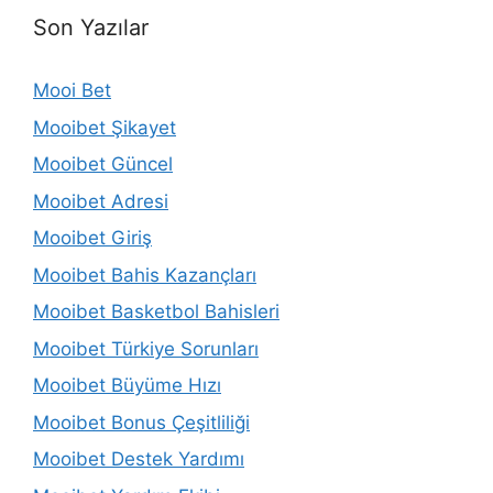
Son Yazılar
Mooi Bet
Mooibet Şikayet
Mooibet Güncel
Mooibet Adresi
Mooibet Giriş
Mooibet Bahis Kazançları
Mooibet Basketbol Bahisleri
Mooibet Türkiye Sorunları
Mooibet Büyüme Hızı
Mooibet Bonus Çeşitliliği
Mooibet Destek Yardımı