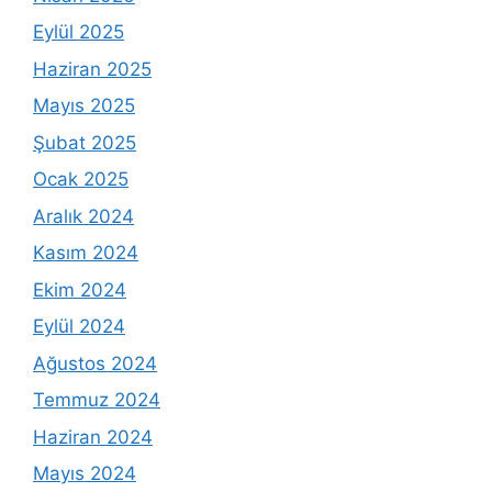
Eylül 2025
Haziran 2025
Mayıs 2025
Şubat 2025
Ocak 2025
Aralık 2024
Kasım 2024
Ekim 2024
Eylül 2024
Ağustos 2024
Temmuz 2024
Haziran 2024
Mayıs 2024