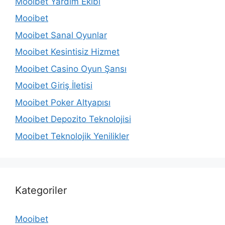
Mooibet Yardım Ekibi
Mooibet
Mooibet Sanal Oyunlar
Mooibet Kesintisiz Hizmet
Mooibet Casino Oyun Şansı
Mooibet Giriş İletisi
Mooibet Poker Altyapısı
Mooibet Depozito Teknolojisi
Mooibet Teknolojik Yenilikler
Kategoriler
Mooibet