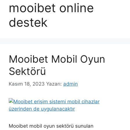
mooibet online
destek
Mooibet Mobil Oyun
Sektörü
Kasım 18, 2023
Yazarı:
admin
Mooibet mobil oyun sektörü sunulan