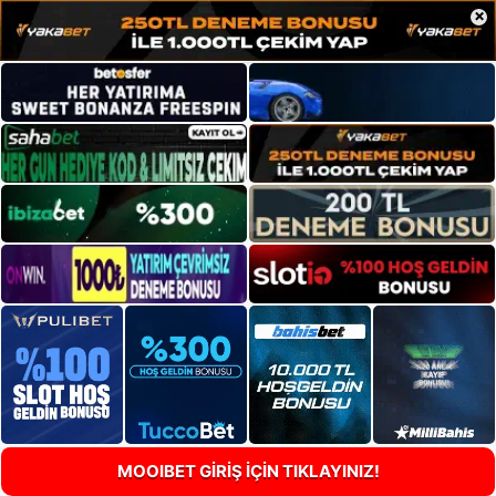
×
MOOIBET GİRİŞ İÇİN TIKLAYINIZ!