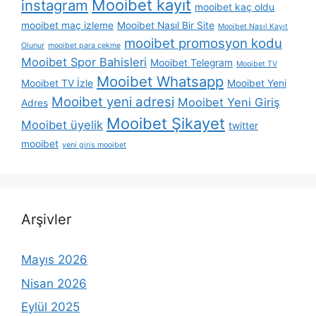
Mooibet kayıt
instagram
mooibet kaç oldu
mooibet maç izleme
Mooibet Nasıl Bir Site
Mooibet Nasıl Kayıt
mooibet promosyon kodu
Olunur
mooibet para çekme
Mooibet Spor Bahisleri
Mooibet Telegram
Mooibet TV
Mooibet Whatsapp
Mooibet TV İzle
Mooibet Yeni
Mooibet yeni adresi
Mooibet Yeni Giriş
Adres
Mooibet Şikayet
Mooibet üyelik
twitter
mooibet
yeni giris mooibet
Arşivler
Mayıs 2026
Nisan 2026
Eylül 2025