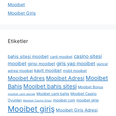
Mooibet
Mooibet Giriş
Etiketler
casino sitesi
bahis sitesi mooibet
canli mooibet
mooibet
giris yap mooibet
girisi mooibet
güncel
kayit mooibet
adresi mooibet
mobil mooibet
Mooibet
Mooibet Adres
Mooibet Adresi
Bahis
Mooibet bahis sitesi
Mooibet Bonus
Mooibet canlı bahis
Mooibet Casino
mooibet canli destek
Oyunları
mooibet com
mooibet girisi
Mooibet Casino Sitesi
Mooibet giriş
Mooibet Giriş Adresi