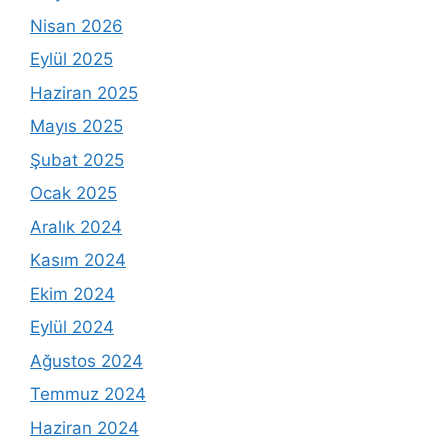
Nisan 2026
Eylül 2025
Haziran 2025
Mayıs 2025
Şubat 2025
Ocak 2025
Aralık 2024
Kasım 2024
Ekim 2024
Eylül 2024
Ağustos 2024
Temmuz 2024
Haziran 2024