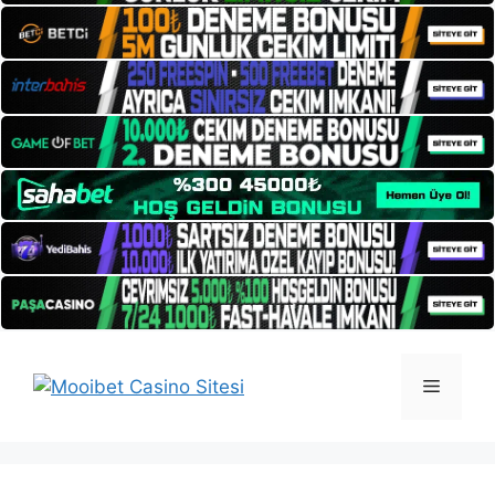
İçeriğe
atla
Menü