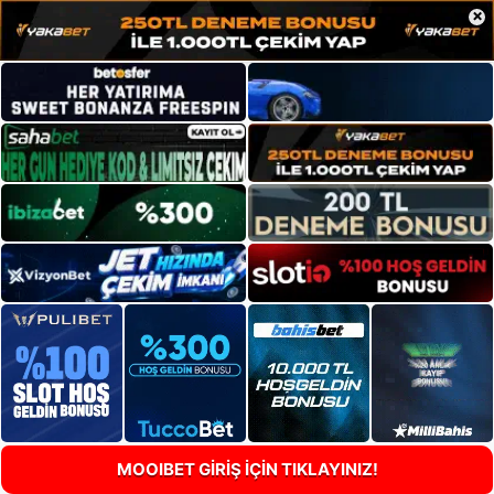
×
MOOIBET GİRİŞ İÇİN TIKLAYINIZ!