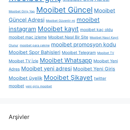
Mooibet Güncel
Mooibet
Mooibet Giriş Yap
mooibet
Güncel Adresi
Mooibet Güvenlir mi
Mooibet kayıt
instagram
mooibet kaç oldu
mooibet maç izleme
Mooibet Nasıl Bir Site
Mooibet Nasıl Kayıt
mooibet promosyon kodu
Olunur
mooibet para çekme
Mooibet Spor Bahisleri
Mooibet Telegram
Mooibet TV
Mooibet Whatsapp
Mooibet TV İzle
Mooibet Yeni
Mooibet yeni adresi
Mooibet Yeni Giriş
Adres
Mooibet Şikayet
Mooibet üyelik
twitter
mooibet
yeni giris mooibet
Arşivler