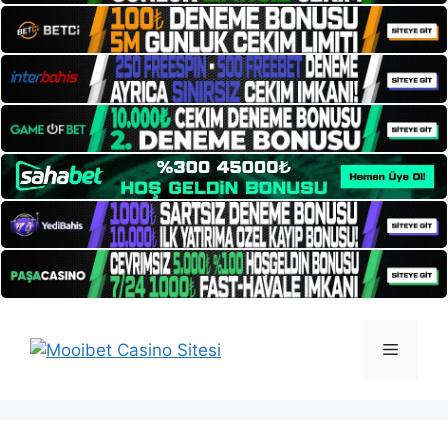
İçeriğe
atla
Menü