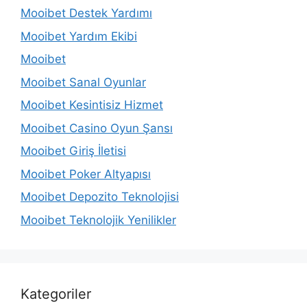
Mooibet Destek Yardımı
Mooibet Yardım Ekibi
Mooibet
Mooibet Sanal Oyunlar
Mooibet Kesintisiz Hizmet
Mooibet Casino Oyun Şansı
Mooibet Giriş İletisi
Mooibet Poker Altyapısı
Mooibet Depozito Teknolojisi
Mooibet Teknolojik Yenilikler
Kategoriler