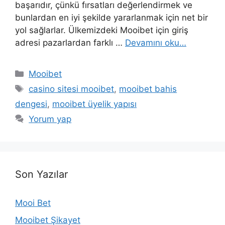
başarıdır, çünkü fırsatları değerlendirmek ve
bunlardan en iyi şekilde yararlanmak için net bir
yol sağlarlar. Ülkemizdeki Mooibet için giriş
adresi pazarlardan farklı …
Devamını oku…
Kategoriler
Mooibet
Etiketler
casino sitesi mooibet
,
mooibet bahis
dengesi
,
mooibet üyelik yapısı
Yorum yap
Son Yazılar
Mooi Bet
Mooibet Şikayet