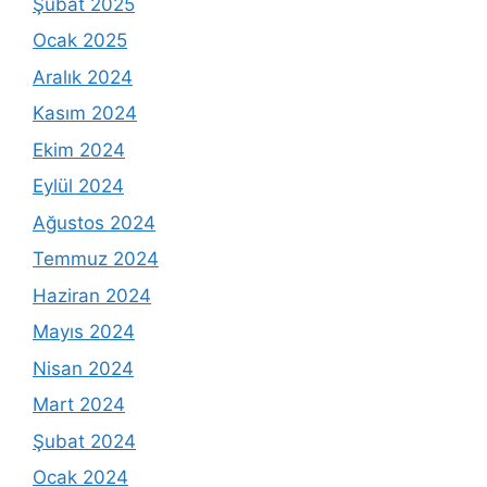
Şubat 2025
Ocak 2025
Aralık 2024
Kasım 2024
Ekim 2024
Eylül 2024
Ağustos 2024
Temmuz 2024
Haziran 2024
Mayıs 2024
Nisan 2024
Mart 2024
Şubat 2024
Ocak 2024