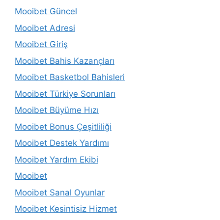
Mooibet Güncel
Mooibet Adresi
Mooibet Giriş
Mooibet Bahis Kazançları
Mooibet Basketbol Bahisleri
Mooibet Türkiye Sorunları
Mooibet Büyüme Hızı
Mooibet Bonus Çeşitliliği
Mooibet Destek Yardımı
Mooibet Yardım Ekibi
Mooibet
Mooibet Sanal Oyunlar
Mooibet Kesintisiz Hizmet