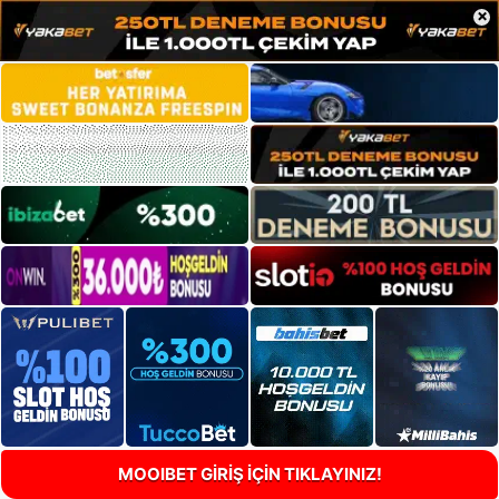
×
MOOIBET GİRİŞ İÇİN TIKLAYINIZ!