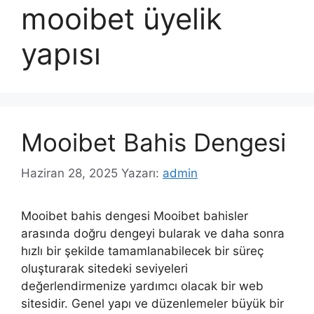
mooibet üyelik
yapısı
Mooibet Bahis Dengesi
Haziran 28, 2025
Yazarı:
admin
Mooibet bahis dengesi Mooibet bahisler
arasında doğru dengeyi bularak ve daha sonra
hızlı bir şekilde tamamlanabilecek bir süreç
oluşturarak sitedeki seviyeleri
değerlendirmenize yardımcı olacak bir web
sitesidir. Genel yapı ve düzenlemeler büyük bir