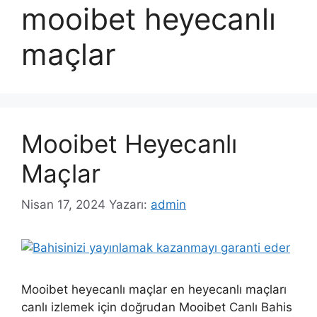
mooibet heyecanlı
maçlar
Mooibet Heyecanlı
Maçlar
Nisan 17, 2024
Yazarı:
admin
Mooibet heyecanlı maçlar en heyecanlı maçları
canlı izlemek için doğrudan Mooibet Canlı Bahis